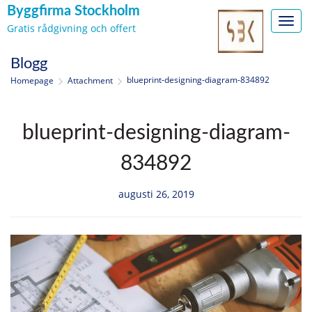
Byggfirma Stockholm
Toggl
Gratis rådgivning och offert
navig
Skip
Blogg
to
blueprint-designing-diagram-834892
Homepage
Attachment
content
blueprint-designing-diagram-
834892
augusti 26, 2019