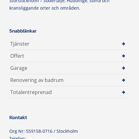
Storstockholm – Södertälje, Huddinge, Solna och
kransliggande orter och områden.
Snabblänkar
Tjänster
Offert
Garage
Renovering av badrum
Totalentreprenad
Kontakt
Org Nr: 559158-0716 / Stockholm
Telefon:
08-580 97 569